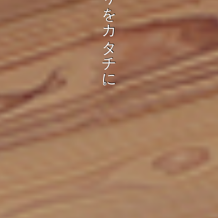
も
り
を
。