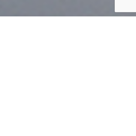
建築家。
住まう人に近い
櫻木建築が大切にするのは、
「住む人が作りたい家を、作る」。
打ち合わせから設計、施工まで、
お客様とトータルでお付き合いするからこそ、
妥協や後悔のない家づくりを叶えます。
家は毎日の暮らしそのものだから、