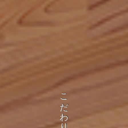
に
ぬ
く