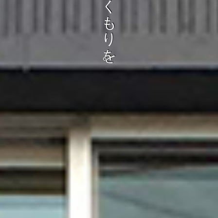
も
り
を
。