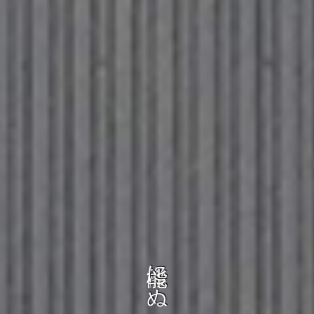
に
ぬ
く