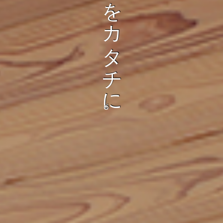
も
り
を
。