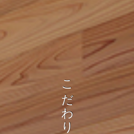
に
ぬ
く